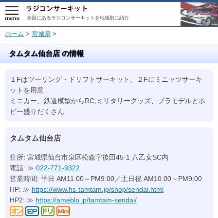
全国にあるラジコンサーキットを地域別に紹介
ホーム
>
宮城県
>
タムタム仙台店 の情報
１Fはツーリング・ドリフトサーキット、２Fにミニッツサーキ
ットを用意
ミニカー、鉄道模型からRC,ミリタリーグッズ、プラモデルとホ
ビー盛りだくさん
タムタム仙台店
住所: 宮城県仙台市泉区松森字後田45-1 八乙女SC内
電話: ≫
022-771-9322
営業時間: 平日 AM11:00～PM9:00／土日祝 AM10:00～PM9:00
HP: ≫
https://www.hs-tamtam.jp/shop/sendai.html
HP2: ≫
https://ameblo.jp/tamtam-sendai/