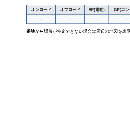
オンロード
オフロード
EP(電動)
GP(エン
－
－
－
－
番地から場所が特定できない場合は周辺の地図を表