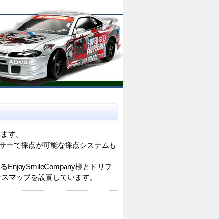
います。
サーで採点が可能な採点システムも
oySmileCompany様とドリフ
ースマップを設置しています。