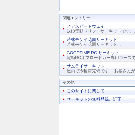
関連エントリー
ノアスピードウェイ
1/10電動ドリフトサーキットです。..
若林モケイ花園サーキット
若林モケイ花園サーキット...
GOODTIME RC サーキット
電動RCオフロードカー専用コースです
サムライサーキット
屋内で冷暖房完備です。 お客さんがい
その他
このサイトに関して
サーキットの無料登録、訂正