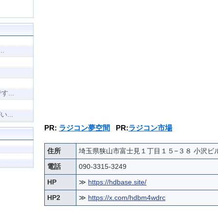
.
...
...
PR:
ラジコン夢空間
PR:
ラジコン市場
住所
埼玉県狭山市富士見１丁目１５−３８ 小沢ビ
電話
090-3315-3249
HP
≫
https://hdbase.site/
HP2
≫
https://x.com/hdbm4wdrc